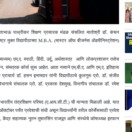
त्ताभाऊ पाथ्रीकर शिक्षण प्रसारक मंडळ संचलित मातोश्री डॉ. कंचन
्र मुक्त विद्यापीठाच्या
M.B.A.
(मास्टर ऑफ बीजनेस ॲडमीनिस्ट्रेशन)
ाध्यम) एम्.ए. मराठी, हिंदी, उर्दू, अर्थशास्त्र
आणि लोकप्रशासन तसेच
न, संमत्रक कोर्स सुरू आहेत. आता नव्याने एम्.बी.ए. आणि एम्.ए. इतिहास
ख प्राचार्य डॉ. हसन इनामदार यांनी विद्यापीठाचे कुलगुरू प्रो. डॉ. संजीव
 विभागाचे संचालक प्रो. डॉ. प्रकाश देशमुख, विभागीय संचालक डॉ. रमेश
िल भारतीय तंत्रशिक्षण परिषद (ए.आय.सी.टी.) ची मान्यता मिळाली आहे. यात
ोबर पर्यंत प्रवेशाची संधी असून विद्यार्थ्यांनी वरील कोर्सेससाठी प्रवेश
, केंद्र सहाय्यक नुतन तुषारसिंग राजपूत आणि संस्थेचे कोषाध्यक्ष इरफान