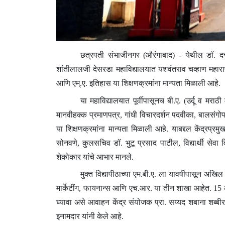
छत्रपती संभाजीनगर (औरंगाबाद) - येथील डॉ. द
शांतीलालजी देसरडा महाविद्यालयात यशवंतराव चव्हाण महाराष्ट
आणि एम्.ए. इतिहास या शिक्षणक्रमांना मान्यता मिळाली आहे.
या महाविद्यालयात पूर्वीपासूनच बी.ए. (उर्दू व मराठी म
मानवीहक्क प्रमाणपत्र, गांधी विचारदर्शन पदवीका, बालसंगोप
या शिक्षणक्रमांना मान्यता मिळाली आहे. याबद्दल केंद्रप्रमु
सोनवणे, कुलसचिव डॉ. भुटू प्रसाद पाटील, विद्यार्थी सेवा
शेकोकार यांचे आभार मानले.
मुक्त विद्यापीठाच्या एम.बी.ए. ला यावर्षीपासून अख
मार्केटींग, फायनान्स आणि एच.आर. या तीन शाखा आहेत. 15 ऑक्ट
घ्यावा असे आवाहन केंद्र संयोजक प्रा. सय्यद शबाना शब्बीर
इनामदार यांनी केले आहे.