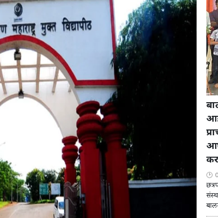
बा
आह
प्र
आघ
कर
छत्र
संस्
बालन